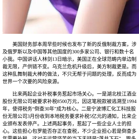
美国财务部本周早些时候也发布了新的反俄制裁方案，涉
及俄罗斯以及中国等其他国度的300多家公司、银行和数十名
小我。中国讲话人林剑13日暗示，美国正在全球范畴内单边制
裁无限，产供链不变。乌克兰危机升级后，美方制裁更是。而
这种乱舞制裁大棒的做法，不只无帮于问题的处理，反而成为
世界一个次要的风险泉源。
比来两起企业补税事务惹起市场关心。一是湖北枝江酒业
股份无限公司被要求补税8500万元，因这笔税款被逃溯至1994
年，使得税务“倒查30年”成为核心。二是宁波博汇化工科技股
份无限公司3月份收到本地税务要求补税5亿元的通知，比来企
业颁布发表停产。上述两起事务，惹起了一些企业人士的担
心。这些担心包罗能否存正在查税，不少企业担心若是倒查多
年需要补税，这对于运营坚苦的当下无疑是“落井下石”。跟多