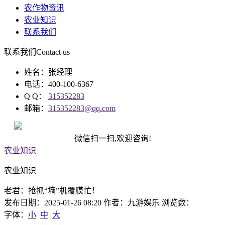
农作物资讯
农业知识
联系我们
联系我们
Contact us
姓名：张经理
电话：400-100-6367
Q Q：
315352283
邮箱：
315352283@qq.com
微信扫一扫,欢迎咨询!
农业知识
农业知识
老君：抢抓“墒”机覆膜忙！
发布日期：2025-01-26 08:20 作者：九游娱乐 浏览数：
字体：
小
中
大