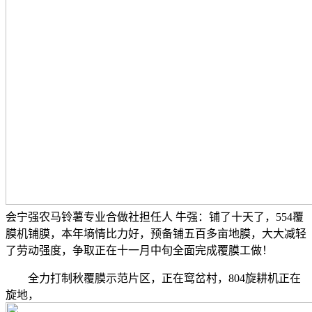
会宁强农马铃薯专业合做社担任人 牛强：铺了十天了，554覆
膜机铺膜，本年墒情比力好，预备铺五百多亩地膜，大大减轻
了劳动强度，争取正在十一月中旬全面完成覆膜工做！
全力打制秋覆膜示范片区，正在窎岔村，804旋耕机正在
旋地，