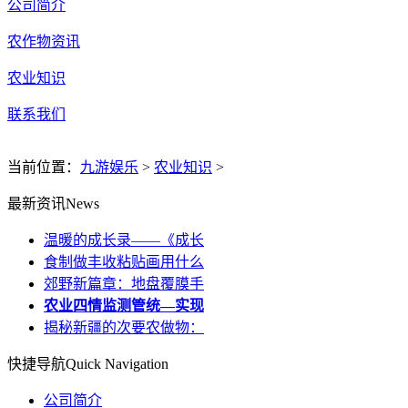
公司简介
农作物资讯
农业知识
联系我们
当前位置：
九游娱乐
>
农业知识
>
最新资讯
News
温暖的成长录——《成长
食制做丰收粘贴画用什么
郊野新篇章：地盘覆膜手
农业四情监测管统—实现
揭秘新疆的次要农做物：
快捷导航
Quick Navigation
公司简介