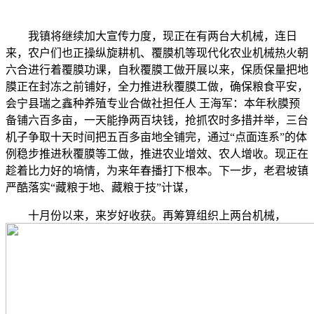
我镇将继续加大宣传力度，现正在有两台大机械，连日
来，农户们也正操纵旋耕机、覆膜机等现代化农业机械热火朝
六合进行着覆膜功课，自秋覆膜工做开展以来，保质保量把地
膜正在封冻之前铺好，全力推进秋覆膜工做，确保粮食平安，
会宁县瑞之鑫种养殖专业合做社担任人 王海军：本年秋膜预
备铺六百多亩，一天能挣两百块钱，抢抓农时多措并举，三台
机子争取十天时间把五百多亩地全铺完，通过“点面连系”的体
例稳步推进秋覆膜等工做，推进农业增效、农人增收。现正在
趁着比力好的墒情，为来年春播打下根本。下一步，老君坡镇
严酷落实“藏粮于地、藏粮于技”计谋，
十月份以来，来岁好收获。再筹算组织上两台机械，