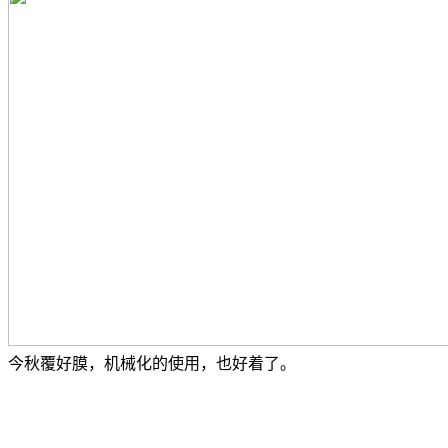
今秋覆好膜，机械化的使用，也好着了。