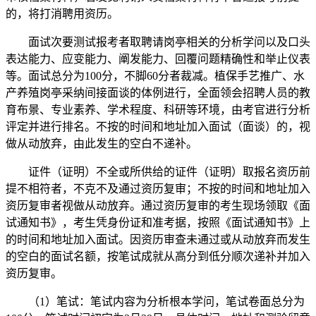
的，将打消聘用资历。
面试次要测试报考者取聘请岗亭相关的分析学问以及口头
表达能力、应变能力、阐发能力、回覆问题精确性和举止仪表
等。面试总分为100分，不脚60分者裁减。植保手艺推广、水
产养殖岗亭采纳间接面谈的体例进行，全面领会招聘人员的教
育布景、专业素养、学术程度、科研等环境，由考官进行分析
评定并进行排名。不按的时间和地址加入面试（面谈）的，视
做从动放弃，由此发生的空白不递补。
证件（证明）不全或所供给的证件（证明）取报名资历前
提不相符者，不克不及通过资历复审；不按的时间和地址加入
资历复审者视做从动放弃。通过资历复审的考生现场领取《面
试通知书》，考生凭身份证和准考据，按照《面试通知书》上
的时间和地址加入面试。因资历审查未通过或从动放弃而发生
的空白的面试名额，按笔试成就从高分到低分顺次递补并加入
资历复审。
（1）笔试：笔试内容为分析根本学问，笔试卷面总分为