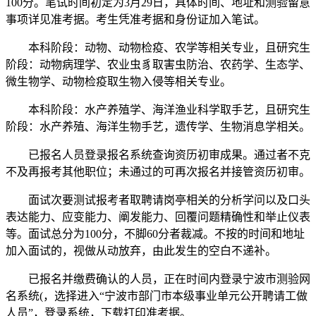
100分。笔试时间初定为3月29日，具体时间、地址和测验留意
事项详见准考据。考生凭准考据和身份证加入笔试。
本科阶段：动物、动物检疫、农学等相关专业，且研究生
阶段：动物病理学、农业虫豸取害虫防治、农药学、生态学、
微生物学、动物检疫取生物入侵等相关专业。
本科阶段：水产养殖学、海洋渔业科学取手艺，且研究生
阶段：水产养殖、海洋生物手艺，遗传学、生物消息学相关。
已报名人员登录报名系统查询资历初审成果。通过者不克
不及再报考其他职位；未通过的可再次报名并接管资历初审。
面试次要测试报考者取聘请岗亭相关的分析学问以及口头
表达能力、应变能力、阐发能力、回覆问题精确性和举止仪表
等。面试总分为100分，不脚60分者裁减。不按的时间和地址
加入面试的，视做从动放弃，由此发生的空白不递补。
已报名并缴费确认的人员，正在时间内登录宁波市测验网
名系统(，选择进入“宁波市部门市本级事业单元公开聘请工做
人员”，登录系统，下载打印准考据。