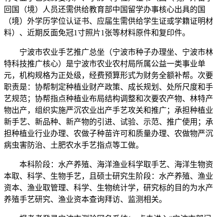
回国（境）人员还需供给教育部中国留学办事核心出具的国
（境）外学历学位认证书、应届生需供给学生证或学籍证明材
料）、近期反面免冠1寸照片1张等材料原件和复印件。
宁波市农业手艺推广总坐（宁波市种子办理坐、宁波市林
特科技推广核心）是宁波市农业农村局所属公益一类事业单
元，机构规格为正处级，经费预算形式为财务全额补帮。次要
职责是：协帮制定种植业财产政策、成长规划、处所尺度和手
艺规范；协帮指点种植业布局结构调整和次要农产物、林特产
物出产，组织实施严沉农业出产手艺攻关和推广；承担种植业
新手艺、新品种、新产物的引进、试验、示范、推广使用；承
担种植业行业办理、农做子种苗许可和质量办理、农做物严沉
病虫害防治、土肥农水手艺指点等工做。
本科阶段：水产养殖、海洋渔业科学取手艺、海洋生物资
本取、科学、生物手艺，且硕士研究生阶段：水产养殖、渔业
资本、渔业取管理、科学、生物统计学，研究标的目的为水产
养殖手艺研究、渔业资本查询拜访、监测相关。