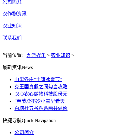
公司简介
农作物资讯
农业知识
联系我们
当前位置：
九游娱乐
>
农业知识
>
最新资讯
News
山里各庄”土嗨冰雪节”
克王国真假之间勾当攻略
农心农心做物科技股份无
“春节冷不冷小雪早看天
白塘社五谷粘贴画共倡俭
快捷导航
Quick Navigation
公司简介