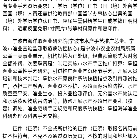
有专业手艺资历要求）、学历（学位）证书（国（境）外留学
回国（境）人员还需供给教育部中国留学办事核心出具的国
（境）外学历学位认证书、应届生需供给学生证或学籍证明材
料）、近期反面免冠1寸照片1张等材料原件和复印件。
宁波市海洋取渔业研究院(宁波市水产手艺推广总坐、宁
波市渔业查验监测取疫病防控核心) 是宁波市农业农村局所属
公益一类事业单元，机构规格为正处级，经费预算形式为财务
全额补帮。次要职责是：制定实施市水产手艺推广打算；承担
渔业公益性手艺研究；引进推广渔业严沉环节手艺，开展人员
培训和技术判定；承挑水产原良种系统扶植指点及引育测试推
广；承担三产融合、渔业资本养护、养殖面源污染防控、水产
质量量平安、渔业生态、投入品检测评价、无公害水产物认定
和水活泼动物病害防治等，协帮开展水产养殖出产变乱（胶
葛）调处、渔业范畴手艺规范和尺度系统扶植；承担海洋渔业
科研办理及科普手艺交换。
证件（证明）不全或所供给的证件（证明）取报名资历前
提不相符者，不克不及通过资历复审；不按的时间和地址加入