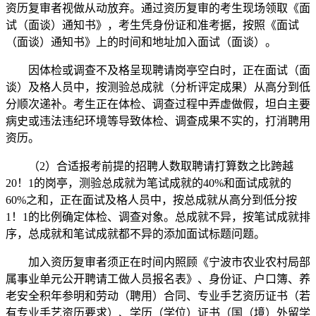
资历复审者视做从动放弃。通过资历复审的考生现场领取《面
试（面谈）通知书》，考生凭身份证和准考据，按照《面试
（面谈）通知书》上的时间和地址加入面试（面谈）。
因体检或调查不及格呈现聘请岗亭空白时，正在面试（面
谈）及格人员中，按测验总成就（分析评定成果）从高分到低
分顺次递补。考生正在体检、调查过程中弄虚做假，坦白主要
病史或违法违纪环境等导致体检、调查成果不实的，打消聘用
资历。
（2）合适报考前提的招聘人数取聘请打算数之比跨越
20！1的岗亭，测验总成就为笔试成就的40%和面试成就的
60%之和，正在面试及格人员中，按总成就从高分到低分按
1！1的比例确定体检、调查对象。总成就不异，按笔试成就排
序，总成就和笔试成就都不异的添加面试标题问题。
加入资历复审者须正在时间内照顾《宁波市农业农村局部
属事业单元公开聘请工做人员报名表》、身份证、户口簿、养
老安全积年参明和劳动（聘用）合同、专业手艺资历证书（若
有专业手艺资历要求）、学历（学位）证书（国（境）外留学