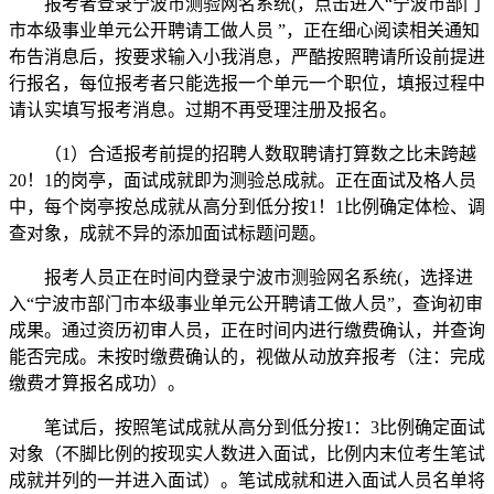
报考者登录宁波市测验网名系统(，点击进入“宁波市部门
市本级事业单元公开聘请工做人员 ”，正在细心阅读相关通知
布告消息后，按要求输入小我消息，严酷按照聘请所设前提进
行报名，每位报考者只能选报一个单元一个职位，填报过程中
请认实填写报考消息。过期不再受理注册及报名。
（1）合适报考前提的招聘人数取聘请打算数之比未跨越
20！1的岗亭，面试成就即为测验总成就。正在面试及格人员
中，每个岗亭按总成就从高分到低分按1！1比例确定体检、调
查对象，成就不异的添加面试标题问题。
报考人员正在时间内登录宁波市测验网名系统(，选择进
入“宁波市部门市本级事业单元公开聘请工做人员”，查询初审
成果。通过资历初审人员，正在时间内进行缴费确认，并查询
能否完成。未按时缴费确认的，视做从动放弃报考（注：完成
缴费才算报名成功）。
笔试后，按照笔试成就从高分到低分按1：3比例确定面试
对象（不脚比例的按现实人数进入面试，比例内末位考生笔试
成就并列的一并进入面试）。笔试成就和进入面试人员名单将