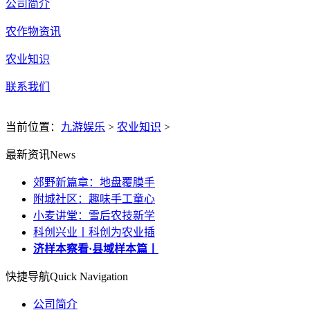
公司简介
农作物资讯
农业知识
联系我们
当前位置：
九游娱乐
>
农业知识
>
最新资讯
News
郊野新篇章：地盘覆膜手
附城社区：趣味手工童心
小麦讲堂：雪后农技新学
科创兴业丨科创为农业插
济样本察看·县域样本篇丨
快捷导航
Quick Navigation
公司简介