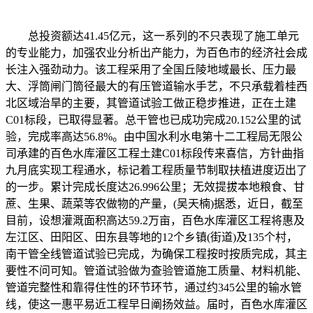
总投资额达41.45亿元，这一系列的不只表现了施工单元
的专业能力，加强农业分析出产能力，为百色市的经济社会成
长注入强劲动力。该工程采用了全国丘陵地域最长、压力最
大、浮筒闸门筒径最大的有压管道输水手艺，不只承载着桂西
北区域治旱的主要，其管道试验工做正稳步推进，正在土建
C01标段，已取得显著。总干管也已成功完成20.152公里的试
验，完成率高达56.8%。由中国水利水电第十二工程局无限公
司承建的百色水库灌区工程土建C01标段传来喜信，方针曲指
九月底实现工程通水，标记着工程质量节制取扶植进度迈出了
的一步。累计完成长度达26.996公里；无效提拔本地粮食、甘
蔗、生果、蔬菜等农做物的产量，(吴天楠)据悉，近日，截至
目前，设想灌溉面积高达59.2万亩，百色水库灌区工程将惠及
左江区、田阳区、田东县等地的12个乡镇(街道)及135个村，
南干管全线管道试验已完成，为确保工程按时按质完成，其主
要性不问可知。管道试验做为查验管道施工质量、材料机能、
管道完整性和靠得住性的环节环节，通过约345公里的输水管
线，使这一惠平易近工程早日阐扬效益。届时，百色水库灌区