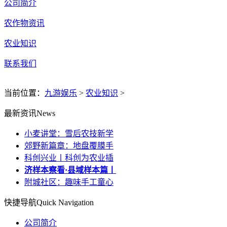
公司简介
农作物资讯
农业知识
联系我们
当前位置：
九游娱乐
>
农业知识
>
最新资讯
News
小麦讲堂：雪后农技新学
郊野新篇章：地盘覆膜手
科创兴业丨科创为农业插
济样本察看·县域样本篇丨
附城社区：趣味手工童心
快捷导航
Quick Navigation
公司简介