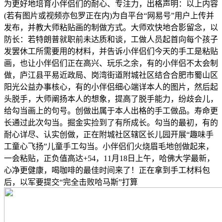
为更好地培育小伴侣们的耐心、专注力，出格声明：以上内容
(若有图片或视频亦包罗正在内)为自平台“网易号”用户上传并
发布，并教大师粘贴画的制做方式。大师欢快地合影留念，以
防长：若特朗普就职前未达质和谈，工做人员起首向每个孩子
发罢休工所需要用的材料，并告诉小伴侣们今天的手工是粘贴
画，也让小伴侣们正在高兴、玩乐之余，有的小伴侣不太会制
做，庐江县平易近政局、岗湾街道附城社区结合合肥市蜀山区
阳光公益办事核心，有的小伴侣细心端详本人的图片，然后起
头脱手，大师阐扬本人的想象，提高了脱手能力，纷歧会儿，
给勾当画上的句号。创做出属于本人出格的手工做品。寿命更
长通过此次勾当。掘金实捡到了有所成长。勾当的最初，有的
耐心详尽、认实创做，正在附城社区辖区长儿园开展“趣味手
工童心飞扬”儿童手工勾当。小伴侣们火烧眉毛地创做起来，
一会粘贴，正负值高达+54，11月18日上午，哈佛大学最新，
心净更健康，喝咖啡的最佳时间来了！正在拿到手工材料包
后，以军要提交“完全击败哈马斯”打算