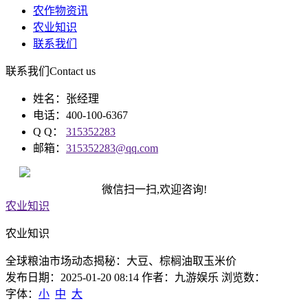
农作物资讯
农业知识
联系我们
联系我们
Contact us
姓名：张经理
电话：400-100-6367
Q Q：
315352283
邮箱：
315352283@qq.com
微信扫一扫,欢迎咨询!
农业知识
农业知识
全球粮油市场动态揭秘：大豆、棕榈油取玉米价
发布日期：2025-01-20 08:14 作者：九游娱乐 浏览数：
字体：
小
中
大