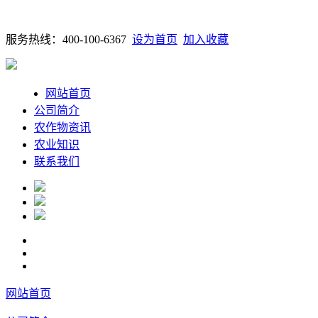
服务热线：400-100-6367
设为首页
加入收藏
网站首页
公司简介
农作物资讯
农业知识
联系我们
网站首页